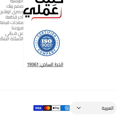
الرئيسية
صمم بيتك
حصري اونلاين
آخر قطعة
منتجات قيمة
فروعنا
عن قـباني
الأسئلة الشائ
الخط الساخن: 19361
العربية