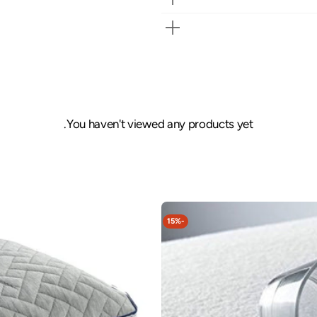
You haven't viewed any products yet.
وسادة
ميموري
15%
-
كمفورت
إنرجي