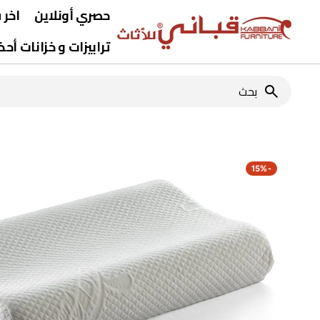
نتقل
حصري أونلاين
اخر
لى
لمحتوى
ترابيزات و خزانات أحذ
ترابيزات وسط
بحث
ترابيزات جانبية
وحدات تلفزيون
15%
-
خزانات أحذية
Open
media
1
in
gallery
view