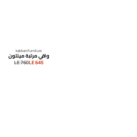
kabbanifurniture
واقي مرتبة ميلتون
LE 760
LE 645