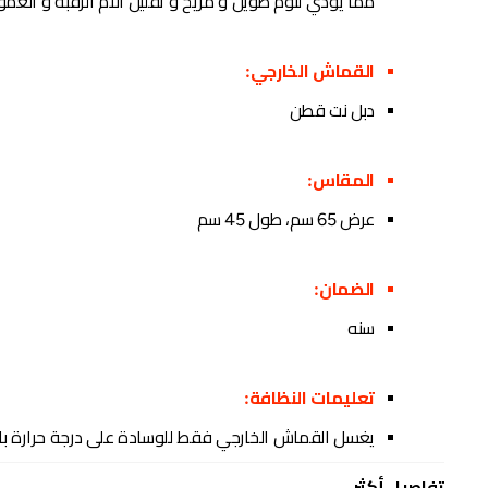
مما يؤدي لنوم طويل و مريح و تقليل الآم الرقبة و العم
القماش الخارجي:
دبل نت قطن
المقاس:
عرض 65 سم، طول 45 سم
الضمان:
سنه
تعليمات النظافة:
يغسل القماش الخارجي فقط للوسادة على درجة حرارة با
تفاصيل أكثر