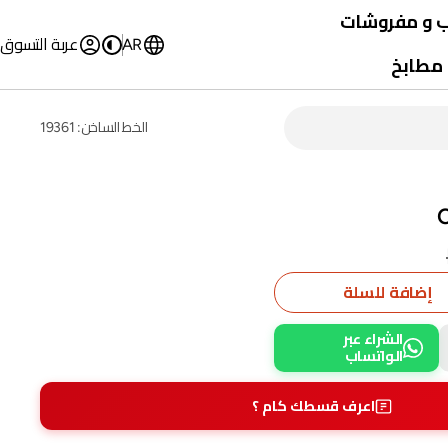
ب و مفروشات
AR
عربة التسوق
مطابخ
ب
ات
الخط الساخن: 19361
تات و ملايات
ف و بشاكير
ة
 مرتبة
إضافة للسلة
الشراء عبر
الواتساب
اعرف قسطك كام ؟