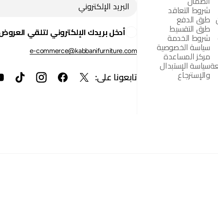
الضمان
شروط التعاقد
طرق الدفع
البريد
طرق التقسيط
الإلكتروني
أدخل بريدك الإلكتروني لتلقي العروض 
شروط الخدمة
سياسة الخصوصية
e-commerce@kabbanifurniture.com
مركز المساعدة
عة
سياسة الإستبدال
والإسترجاع
تابعونا على:
TikTok
Instagram
Facebook
X
(Twitter)