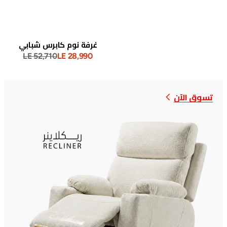
البيع
العادي
غرفة نوم كابرس شبابي
وسادة
LE 52,710
LE 28,990
سعر
السعر
البيع
العادي
تسوق الآن