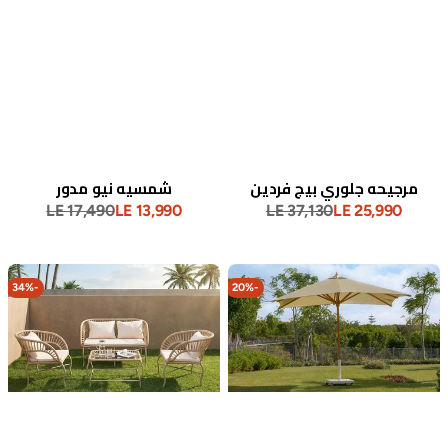
مرجيحه جلوري بيج فردين
شمسيه نيو مدور
LE 17,490
LE 13,990
LE 37,130
LE 25,990
سعر
السعر
سعر
السعر
البيع
العادي
البيع
العادي
شمسية
طقم
نيو
جلوري
34%
-
20%
-
٣
متر
مربع