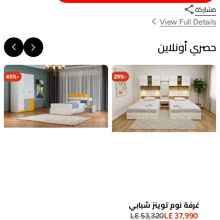
}}
المنتج
مشاركة
}}
View Full Details
حصري أونلاين
غرفة
وسادة
نوم
ميموري
45%
-
29%
-
كابرس
كمفور
شبابي
إنرجي
غرفة نوم توينز شبابي
LE 53,320
LE 37,990
سعر
السعر