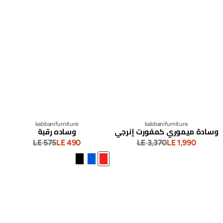
Vendor:
kabbanifurniture
kabbanifurniture
وسادة ميموري كمفورت إنرجي
وساده رقبة
LE 575
LE 490
LE 3,370
LE 1,990
سعر
السعر
البيع
العادي
نبيتي
أزرق
أسود