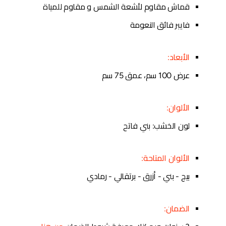
قماش مقاوم لأشعة الشمس و مقاوم للمياة
فايبر فائق النعومة
الأبعاد
:
عرض 100 سم، عمق 75 سم
الألوان
:
لون الخشب: بني فاتح
الألوان المتاحة:
بيج - بني - أزرق - برتقالي - رمادي
الضمان
: