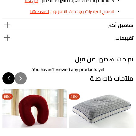
3
سنوات ويمكنك معرفة شروط الضمان
من هنا
لتصفح الترابيزات ووحدات التلفزيون
اضغط هنا
تفاصيل أكثر
تقييمات.
تم مشاهدتها من قبل
You haven't viewed any products yet.
منتجات ذات صلة
وسادة
وساده
م
ميموري
رقبة
ف
15%
-
41%
-
كمفورت
0
إنرجي
س